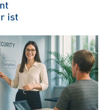
nt
r ist