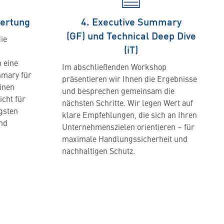
wertung
4. Executive Summary
(GF) und Technical Deep Dive
ie
(iT)
n eine
Im abschließenden Workshop
mmary für
präsentieren wir Ihnen die Ergebnisse
einen
und besprechen gemeinsam die
cht für
nächsten Schritte. Wir legen Wert auf
igsten
klare Empfehlungen, die sich an Ihren
und
Unternehmenszielen orientieren – für
maximale Handlungssicherheit und
nachhaltigen Schutz.