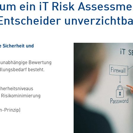
um ein iT Risk Assessme
Entscheider unverzichtba
e Sicherheit und
e, unabhängige Bewertung
dlungsbedarf besteht.
cherheitsniveaus
 Risikominimierung
n-Prinzip)