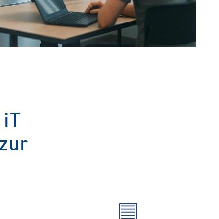
 iT
zur
n