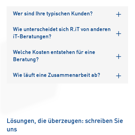
Wer sind Ihre typischen Kunden?
Wir arbeiten vor allem mit erfolgreichen mittelständischen
Unternehmen aus Deutschland, die sich zukunftsfähig aufstellen
Wie unterscheidet sich R.iT von anderen
möchten – häufig mit 50 bis 250 Mitarbeitenden. Unsere Kunden
iT-Beratungen?
schätzen eine praxisnahe Beratung, klare Kommunikation und
Wir verbinden strategisches Denken mit technologischem
eine partnerschaftliche Zusammenarbeit auf Augenhöhe.
Tiefgang. Bei uns stehen nicht nur Systeme im Fokus, sondern
Welche Kosten entstehen für eine
auch Menschen, Prozesse und der kulturelle Wandel. Unser Ziel:
Beratung?
Aus Digitalisierung echten Fortschritt machen – pragmatisch,
Unsere Leistungen sind so individuell wie unsere Kunden.
nachhaltig und im Takt Ihres Unternehmens.
Deshalb erstellen wir nach einem ersten Gespräch ein
Wie läuft eine Zusammenarbeit ab?
transparentes, auf Ihre Ziele abgestimmtes Angebot – ob für
Der Einstieg erfolgt meist mit einer Standortbestimmung oder
einen kurzen Strategieworkshop oder ein umfassendes
einem Strategieworkshop. Daraus entsteht ein konkreter
Transformationsprojekt.
Fahrplan, den wir gemeinsam Schritt für Schritt umsetzen. Dabei
sind wir nicht nur Berater, sondern Mitdenker, Umsetzer und
Sparringspartner – auch langfristig.
Lösungen, die überzeugen: schreiben Sie
uns