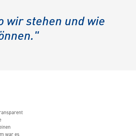
o wir stehen und wie
können."
transparent
e
einen
em war es