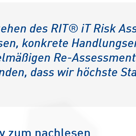
gehen des RIT® iT Risk A
ysen, konkrete Handlungs
egelmäßigen Re-Assessment
den, dass wir höchste Sta
y zum nachlesen