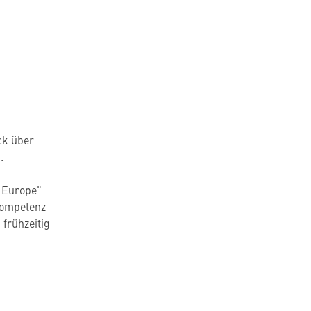
ck über
.
n Europe"
Kompetenz
frühzeitig